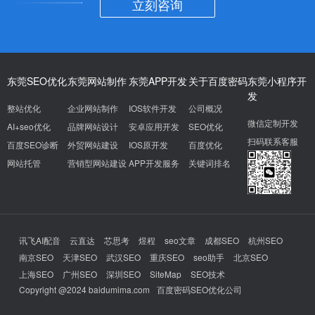
立刻咨询
东莞SEO优化
东莞网站制作
东莞APP开发
关于百度密码
东莞小程序开
发
整站优化
企业网站制作
IOS软件开发
公司概况
微信定制开发
AI+seo优化
品牌网站设计
安卓应用开发
SEO优化
扫码联系客服
百度SEO诊断
外贸网站建设
IOS原开发
百度优化
网站托管
营销型网站建设
APP开发服务
关键词排名
讯飞AI配音
云直达
芯思考
煜程
seo文章
成都SEO
杭州SEO
南京SEO
天津SEO
武汉SEO
重庆SEO
seo助手
北京SEO
上海SEO
广州SEO
深圳SEO
SiteMap
SEO技术
Copyright @2024 baidumima.com
百度密码SEO优化公司